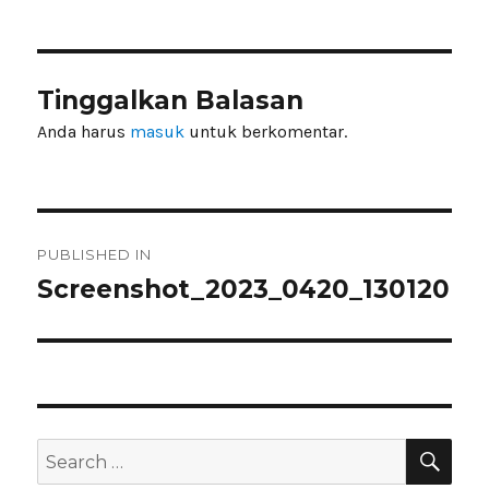
Tinggalkan Balasan
Anda harus
masuk
untuk berkomentar.
Navigasi
PUBLISHED IN
pos
Screenshot_2023_0420_130120
SEA
Search
for: