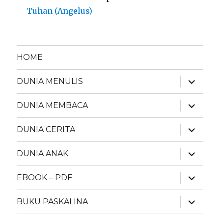
Tuhan (Angelus)
HOME
expand
DUNIA MENULIS
child
menu
expand
DUNIA MEMBACA
child
menu
expand
DUNIA CERITA
child
menu
expand
DUNIA ANAK
child
menu
expand
EBOOK – PDF
child
menu
expand
BUKU PASKALINA
child
menu