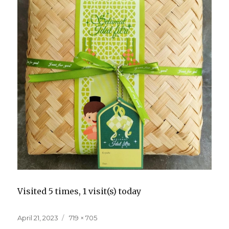
Visited 5 times, 1 visit(s) today
Posted
Full
April 21, 2023
719 × 705
on
size