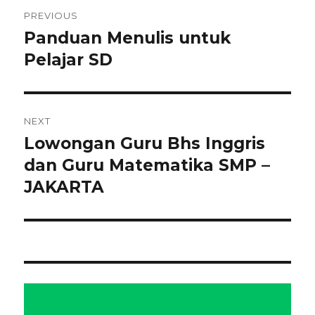
Navigasi
PREVIOUS
pos
Panduan Menulis untuk
Previous
post:
Pelajar SD
NEXT
Lowongan Guru Bhs Inggris
Next
post:
dan Guru Matematika SMP –
JAKARTA