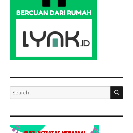
SEA
Search
for: