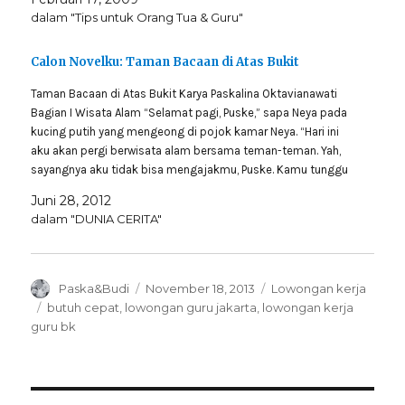
dalam "Tips untuk Orang Tua & Guru"
Calon Novelku: Taman Bacaan di Atas Bukit
Taman Bacaan di Atas Bukit Karya Paskalina Oktavianawati
Bagian I Wisata Alam “Selamat pagi, Puske,” sapa Neya pada
kucing putih yang mengeong di pojok kamar Neya. “Hari ini
aku akan pergi berwisata alam bersama teman-teman. Yah,
sayangnya aku tidak bisa mengajakmu, Puske. Kamu tunggu
aku di rumah ya.” Puske hanya…
Juni 28, 2012
dalam "DUNIA CERITA"
Author
Posted
Categories
Paska&Budi
November 18, 2013
Lowongan kerja
on
Tags
butuh cepat
,
lowongan guru jakarta
,
lowongan kerja
guru bk