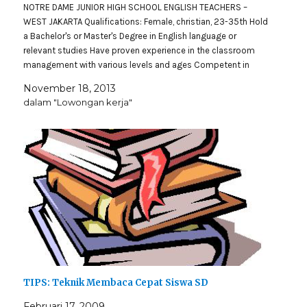
NOTRE DAME JUNIOR HIGH SCHOOL ENGLISH TEACHERS –
WEST JAKARTA Qualifications: Female, christian, 23-35th Hold
a Bachelor's or Master's Degree in English language or
relevant studies Have proven experience in the classroom
management with various levels and ages Competent in
teaching General English, Academic English Creative,
November 18, 2013
resourceful, and students-oriented A…
dalam "Lowongan kerja"
TIPS: Teknik Membaca Cepat Siswa SD
Februari 17, 2009