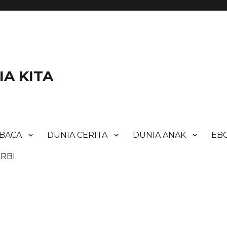
A KITA
BACA
DUNIA CERITA
DUNIA ANAK
EBO
RBI