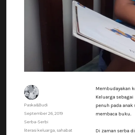
Membudayakan keb
Keluarga sebagai
Author
Paska&Budi
penuh pada anak 
Posted
September 26, 2019
membaca buku.
on
Categories
Serba-Serbi
Tags
literasi keluarga
,
sahabat
Di zaman serba d