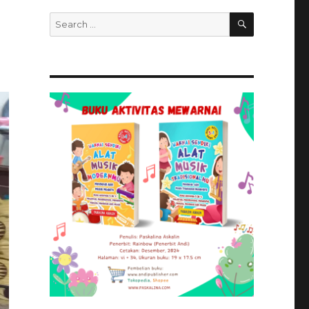
SEARCH
Search
for: