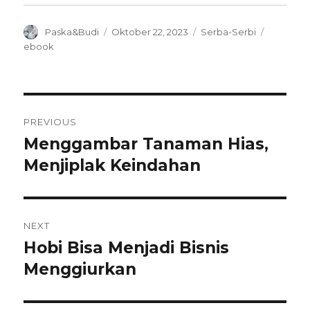
Author
Posted
Categories
Tags
Paska&Budi
Oktober 22, 2023
Serba-Serbi
on
ebook
Navigasi
PREVIOUS
pos
Menggambar Tanaman Hias,
Previous
post:
Menjiplak Keindahan
NEXT
Hobi Bisa Menjadi Bisnis
Next
post:
Menggiurkan