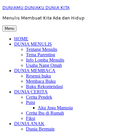
Skip
DUNIAMU DUNIAKU DUNIA KITA
to
content
Menulis Membuat Kita Ada dan Hidup
Menu
HOME
DUNIA MENULIS
Tentang Menulis
Tema Parenting
Info Lomba Menulis
Usaha Nang Omah
DUNIA MEMBACA
Resensi buku
Membaca Buku
Buku Rekomendasi
DUNIA CERITA
Cerita Pendek
Puisi
Aku Juga Manusia
Cerita Ibu di Rumah
Fiksi
DUNIA ANAK
Dunia Bermain