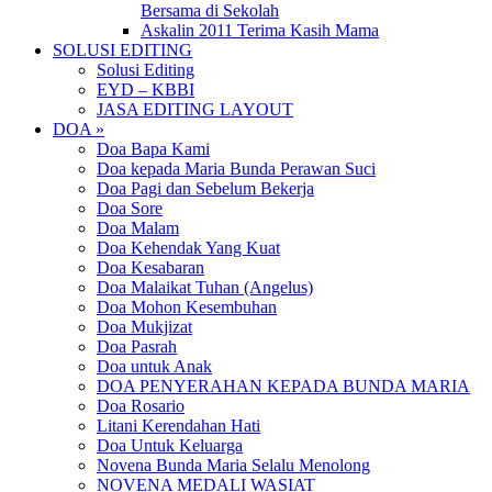
Bersama di Sekolah
Askalin 2011 Terima Kasih Mama
SOLUSI EDITING
Solusi Editing
EYD – KBBI
JASA EDITING LAYOUT
DOA »
Doa Bapa Kami
Doa kepada Maria Bunda Perawan Suci
Doa Pagi dan Sebelum Bekerja
Doa Sore
Doa Malam
Doa Kehendak Yang Kuat
Doa Kesabaran
Doa Malaikat Tuhan (Angelus)
Doa Mohon Kesembuhan
Doa Mukjizat
Doa Pasrah
Doa untuk Anak
DOA PENYERAHAN KEPADA BUNDA MARIA
Doa Rosario
Litani Kerendahan Hati
Doa Untuk Keluarga
Novena Bunda Maria Selalu Menolong
NOVENA MEDALI WASIAT