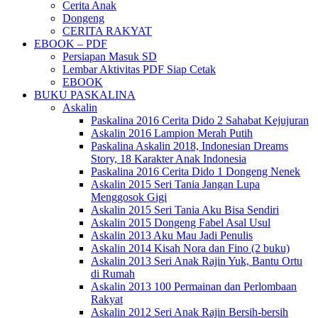
Cerita Anak
Dongeng
CERITA RAKYAT
EBOOK – PDF
Persiapan Masuk SD
Lembar Aktivitas PDF Siap Cetak
EBOOK
BUKU PASKALINA
Askalin
Paskalina 2016 Cerita Dido 2 Sahabat Kejujuran
Askalin 2016 Lampion Merah Putih
Paskalina Askalin 2018, Indonesian Dreams
Story, 18 Karakter Anak Indonesia
Paskalina 2016 Cerita Dido 1 Dongeng Nenek
Askalin 2015 Seri Tania Jangan Lupa
Menggosok Gigi
Askalin 2015 Seri Tania Aku Bisa Sendiri
Askalin 2015 Dongeng Fabel Asal Usul
Askalin 2013 Aku Mau Jadi Penulis
Askalin 2014 Kisah Nora dan Fino (2 buku)
Askalin 2013 Seri Anak Rajin Yuk, Bantu Ortu
di Rumah
Askalin 2013 100 Permainan dan Perlombaan
Rakyat
Askalin 2012 Seri Anak Rajin Bersih-bersih