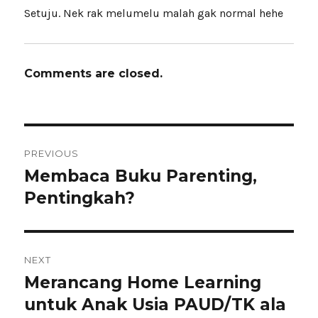
Setuju. Nek rak melumelu malah gak normal hehe
Comments are closed.
Navigasi
PREVIOUS
pos
Membaca Buku Parenting,
Previous
post:
Pentingkah?
NEXT
Merancang Home Learning
Next
post:
untuk Anak Usia PAUD/TK ala