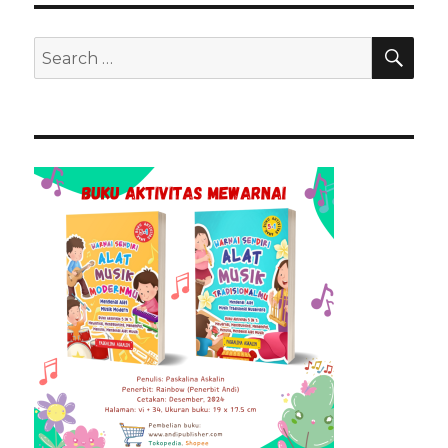
SEA
Search
for: