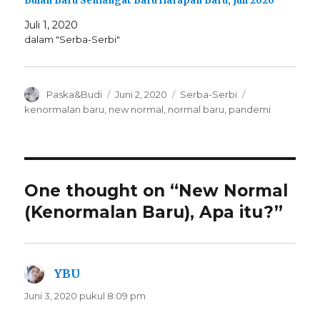
Bulan Baru Semangat Baru Harapan Baru, Juli 2020
Juli 1, 2020
dalam "Serba-Serbi"
Author
Posted
Categories
Tags
Paska&Budi
Juni 2, 2020
Serba-Serbi
on
kenormalan baru
,
new normal
,
normal baru
,
pandemi
One thought on “New Normal
(Kenormalan Baru), Apa itu?”
YBU
berkata:
Juni 3, 2020 pukul 8:09 pm