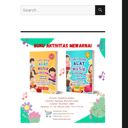
SEARCH
Search
for: