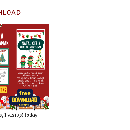
NLOAD
, 1 visit(s) today