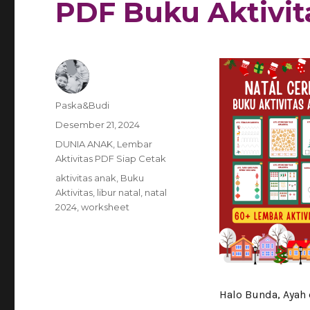
PDF Buku Aktivit
Author
Paska&Budi
Posted
Desember 21, 2024
on
Categories
DUNIA ANAK
,
Lembar
Aktivitas PDF Siap Cetak
Tags
aktivitas anak
,
Buku
Aktivitas
,
libur natal
,
natal
2024
,
worksheet
Halo Bunda, Ayah 