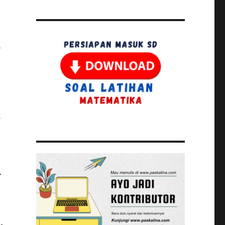
h
k
.