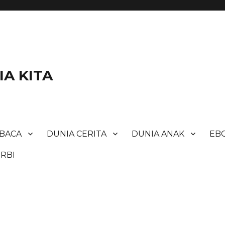
A KITA
BACA
DUNIA CERITA
DUNIA ANAK
EBO
RBI