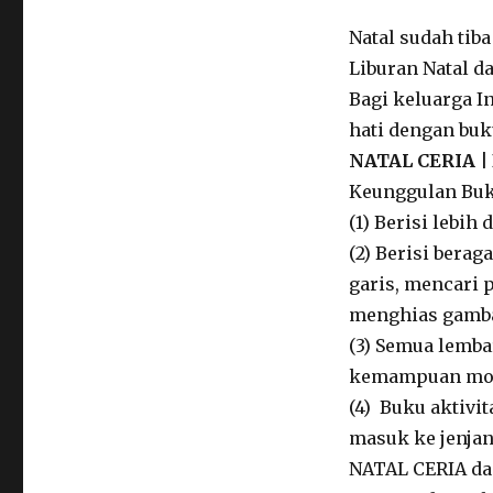
Natal sudah tiba
Liburan Natal da
Bagi keluarga I
hati dengan buk
NATAL CERIA 
Keunggulan Buku
(1) Berisi lebih
(2) Berisi berag
garis, mencari
menghias gambar
(3) Semua lemba
kemampuan moto
(4) Buku aktivi
masuk ke jenjan
NATAL CERIA da