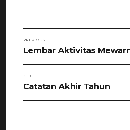
Navigasi
PREVIOUS
pos
Lembar Aktivitas Mewarn
Previous
post:
NEXT
Catatan Akhir Tahun
Next
post: