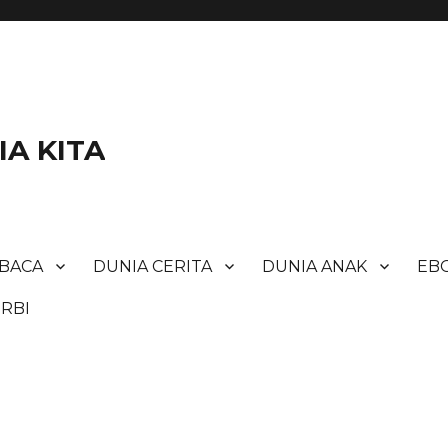
A KITA
BACA
DUNIA CERITA
DUNIA ANAK
EBO
RBI