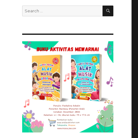
SEARCH
Search
for: