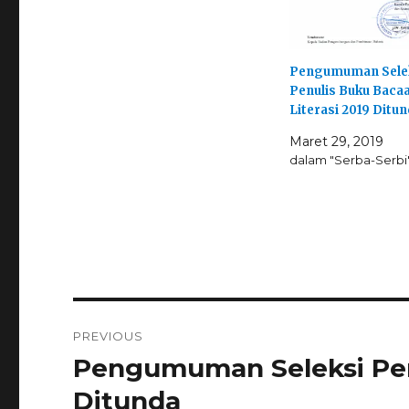
Pengumuman Sele
Penulis Buku Baca
Literasi 2019 Ditu
Maret 29, 2019
dalam "Serba-Serbi
Navigasi
PREVIOUS
pos
Pengumuman Seleksi Penu
Previous
post:
Ditunda