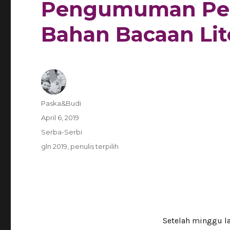
Pengumuman Pen
Bahan Bacaan Lit
Author
Paska&Budi
Posted
April 6, 2019
on
Categories
Serba-Serbi
Tags
gln 2019
,
penulis terpilih
Setelah minggu l