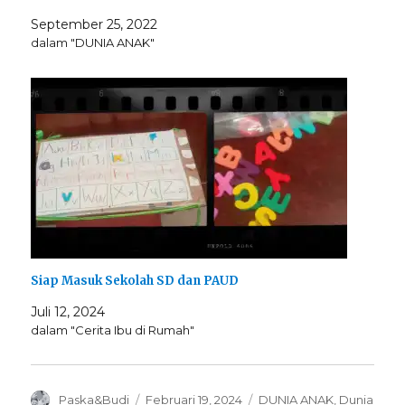
September 25, 2022
dalam "DUNIA ANAK"
Siap Masuk Sekolah SD dan PAUD
Juli 12, 2024
dalam "Cerita Ibu di Rumah"
Author
Posted
Categories
Paska&Budi
Februari 19, 2024
DUNIA ANAK
,
Dunia