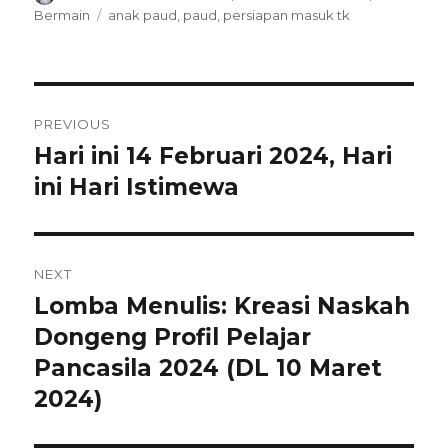
on
Tags
Bermain
anak paud
,
paud
,
persiapan masuk tk
Navigasi
PREVIOUS
pos
Hari ini 14 Februari 2024, Hari
Previous
post:
ini Hari Istimewa
NEXT
Lomba Menulis: Kreasi Naskah
Next
post:
Dongeng Profil Pelajar
Pancasila 2024 (DL 10 Maret
2024)