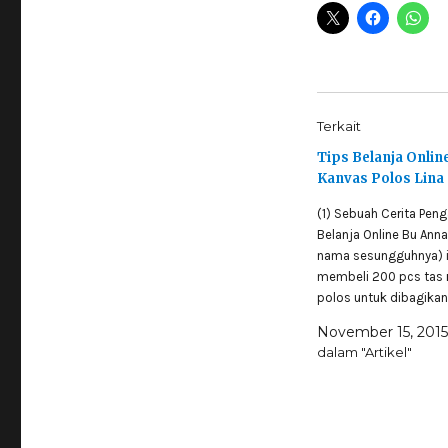
Terkait
Tips Belanja Online
Kanvas Polos Lina
(1) Sebuah Cerita Pen
Belanja Online Bu Ann
nama sesungguhnya) i
membeli 200 pcs tas 
polos untuk dibagikan
panti asuhan, dalam r
November 15, 2015
acara bakti sosial di k
dalam "Artikel"
Bu Anna kemudian sear
internet ketemulah se
yang menjual tas rans
21 warna. Acara bakti s