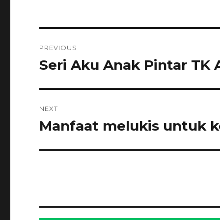
Navigasi
PREVIOUS
pos
Seri Aku Anak Pintar TK 
Previous
post:
NEXT
Manfaat melukis untuk 
Next
post: