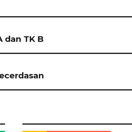
yang…
A dan TK B
kecerdasan