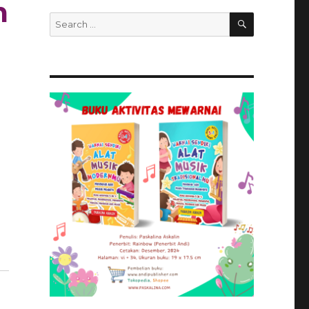
m
SEARCH
Search
for: