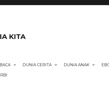
A KITA
BACA
DUNIA CERITA
DUNIA ANAK
EBO
RBI