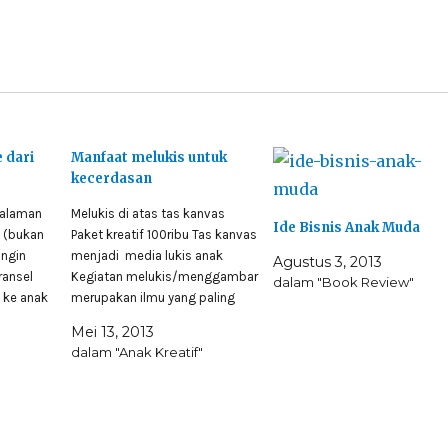
 dari
Manfaat melukis untuk
kecerdasan
galaman
Melukis di atas tas kanvas
Ide Bisnis Anak Muda
a (bukan
Paket kreatif 100ribu Tas kanvas
ngin
menjadi media lukis anak
Agustus 3, 2013
ransel
Kegiatan melukis/menggambar
dalam "Book Review"
 ke anak
merupakan ilmu yang paling
angka
mudah diajarkan pada kita
Mei 13, 2013
antornya.
semenjak kecil bahkan tanpa
dalam "Anak Kreatif"
ching di
perlu di ajarkan setiap anak
buah blog
pasti sudah langsung mengerti
el polos
menggambar, cukup anda kasih
osial…
secarik kertas dengan pensil
anak akan menggambar apa