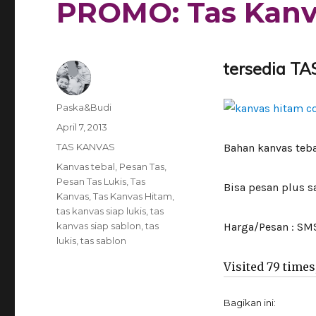
PROMO: Tas Kanv
tersedia 
Author
Paska&Budi
Posted
April 7, 2013
on
Categories
TAS KANVAS
Bahan kanvas teba
Tags
Kanvas tebal
,
Pesan Tas
,
Pesan Tas Lukis
,
Tas
Bisa pesan plus s
Kanvas
,
Tas Kanvas Hitam
,
tas kanvas siap lukis
,
tas
kanvas siap sablon
,
tas
Harga/Pesan : S
lukis
,
tas sablon
Visited 79 times,
Bagikan ini: