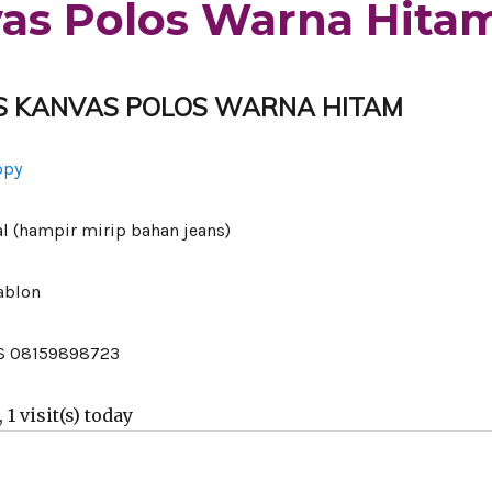
as Polos Warna Hita
TAS KANVAS POLOS WARNA HITAM
l (hampir mirip bahan jeans)
ablon
MS 08159898723
 1 visit(s) today