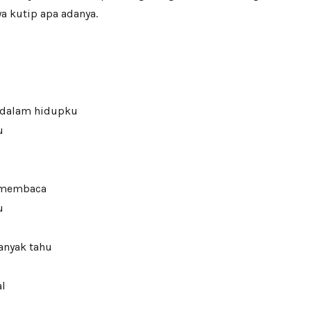
ya kutip apa adanya.
a dalam hidupku
u
 membaca
u
anyak tahu
g
l