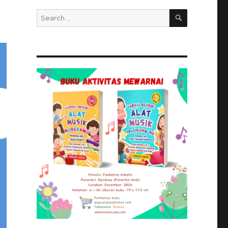
SEARCH
Search
for: