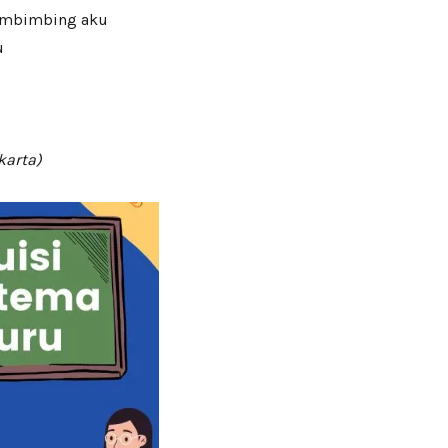
embimbing aku
u
karta)