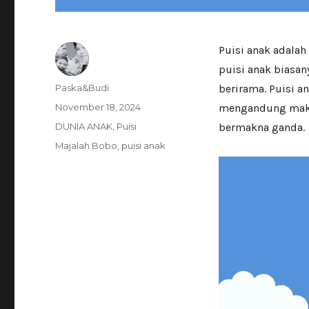
Puisi anak adalah
puisi anak biasa
Author
Paska&Budi
berirama. Puisi a
Posted
November 18, 2024
mengandung makna
on
Categories
DUNIA ANAK
,
Puisi
bermakna ganda.
Tags
Majalah Bobo
,
puisi anak