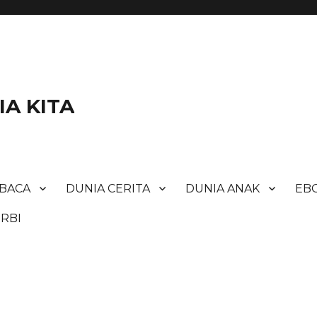
A KITA
BACA
DUNIA CERITA
DUNIA ANAK
EBO
RBI