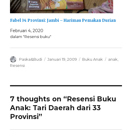
Fabel 34 Provinsi: Jambi – Harimau Pemakan Durian
Februari 4, 2020
dalam "Resensi buku"
Author
Posted
Categories
Tags
Paska&Budi
Januari 19, 2009
Buku Anak
anak
,
on
Resensi
7 thoughts on “Resensi Buku
Anak: Tari Daerah dari 33
Provinsi”