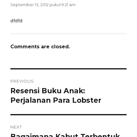
September 13, 2012 pukul 9:21 am
dfdfd
Comments are closed.
Navigasi
PREVIOUS
pos
Resensi Buku Anak:
Previous
post:
Perjalanan Para Lobster
NEXT
Bagaimana Kabut Terbentuk
Next