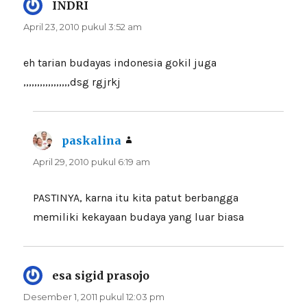
INDRI
berkata:
April 23, 2010 pukul 3:52 am
eh tarian budayas indonesia gokil juga
,,,,,,,,,,,,,,,,,dsg rgjrkj
paskalina
berkata:
April 29, 2010 pukul 6:19 am
PASTINYA, karna itu kita patut berbangga
memiliki kekayaan budaya yang luar biasa
esa sigid prasojo
berkata:
Desember 1, 2011 pukul 12:03 pm