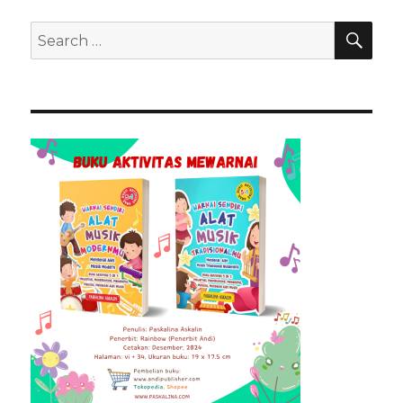
SEA
Search
for: