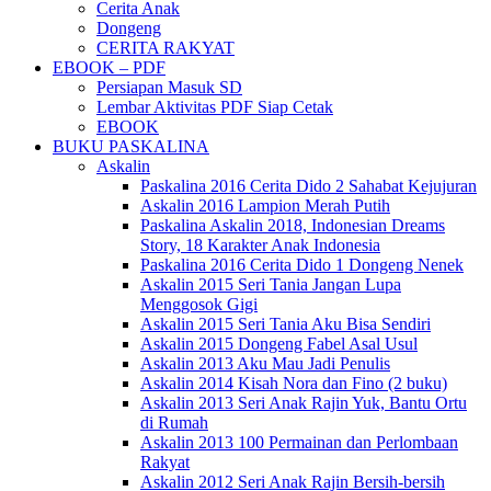
Cerita Anak
Dongeng
CERITA RAKYAT
EBOOK – PDF
Persiapan Masuk SD
Lembar Aktivitas PDF Siap Cetak
EBOOK
BUKU PASKALINA
Askalin
Paskalina 2016 Cerita Dido 2 Sahabat Kejujuran
Askalin 2016 Lampion Merah Putih
Paskalina Askalin 2018, Indonesian Dreams
Story, 18 Karakter Anak Indonesia
Paskalina 2016 Cerita Dido 1 Dongeng Nenek
Askalin 2015 Seri Tania Jangan Lupa
Menggosok Gigi
Askalin 2015 Seri Tania Aku Bisa Sendiri
Askalin 2015 Dongeng Fabel Asal Usul
Askalin 2013 Aku Mau Jadi Penulis
Askalin 2014 Kisah Nora dan Fino (2 buku)
Askalin 2013 Seri Anak Rajin Yuk, Bantu Ortu
di Rumah
Askalin 2013 100 Permainan dan Perlombaan
Rakyat
Askalin 2012 Seri Anak Rajin Bersih-bersih