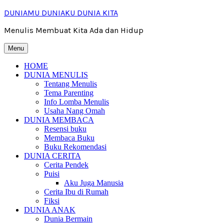
Skip
DUNIAMU DUNIAKU DUNIA KITA
to
content
Menulis Membuat Kita Ada dan Hidup
Menu
HOME
DUNIA MENULIS
Tentang Menulis
Tema Parenting
Info Lomba Menulis
Usaha Nang Omah
DUNIA MEMBACA
Resensi buku
Membaca Buku
Buku Rekomendasi
DUNIA CERITA
Cerita Pendek
Puisi
Aku Juga Manusia
Cerita Ibu di Rumah
Fiksi
DUNIA ANAK
Dunia Bermain