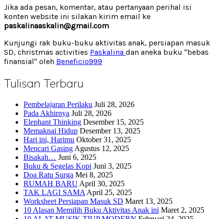
Jika ada pesan, komentar, atau pertanyaan perihal isi
konten website ini silakan kirim email ke
paskalinaaskalin@gmail.com
Kunjungi rak buku-buku aktivitas anak, persiapan masuk
SD, christmas activities
Paskalina
dan aneka buku "bebas
finansial" oleh
Beneficio999
Tulisan Terbaru
Pembelajaran Perilaku
Juli 28, 2026
Pada Akhirnya
Juli 28, 2026
Elephant Thinking
Desember 15, 2025
Memaknai Hidup
Desember 13, 2025
Hari ini, Harimu
Oktober 31, 2025
Mencari Gasing
Agustus 12, 2025
Bisakah…
Juni 6, 2025
Buku & Segelas Kopi
Juni 3, 2025
Doa Ratu Surga
Mei 8, 2025
RUMAH BARU
April 30, 2025
TAK LAGI SAMA
April 25, 2025
Worksheet Persiapan Masuk SD
Maret 13, 2025
10 Alasan Memilih Buku Aktivitas Anak ini
Maret 2, 2025
10 ALAT MUSIK TIUP MODERN
Februari 24, 2025