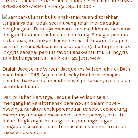
Jakarta, Januari 2012 ~ Tebal buku : 376 halaman ~ ISBN :
978-979-22-7934-4 ~ Harga : Rp 48.000,-
Puluhan buku anak-anak telah ditorehkan
tangannya dan tidak sedikit yang telah mendapatkan
penghargaan. Bukunya menarik karena dikemas bersama
dengan ilustrasi-ilustarasi pendukung. Sebagai penulis
buku anak, dia bukan hanya dikenal di Inggris, tetapi di
seluruh dunia. Bahkan menurut polling, dia terpilih anak
Inggris sebagai penulis favorit anak-anak itu. Di Inggris
saja bukunya terjual lebih dari 25 juta. Wow!
Dialah Jacqueline Wilson. Jacqueline Wilson lahir di Bath
pada tahun 1945. Sejak kecil Jacky terobsesi menjadi
penulis, bahkan dia menulis novel pertamanya pada usia
sembilan tahun.
Dari puluhan karyanya, Jacqueline Wilson selalu
mengangkat karakter anak perempuan dalam novel-
novelnya. Karakter anak perempuan tersebut cenderung
mempunyai banyak masalah di kehidupannya, baik itu
dalam lingkungan keluarga maupun lingkungan
pergaulan sekolah, baik itu masalah ekonomi, maupun
masalah psikologis.