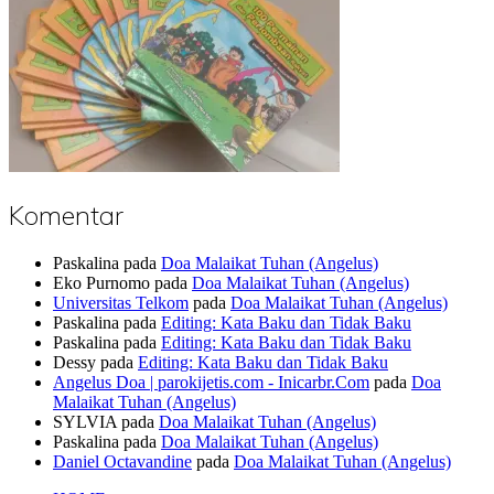
Komentar
Paskalina
pada
Doa Malaikat Tuhan (Angelus)
Eko Purnomo
pada
Doa Malaikat Tuhan (Angelus)
Universitas Telkom
pada
Doa Malaikat Tuhan (Angelus)
Paskalina
pada
Editing: Kata Baku dan Tidak Baku
Paskalina
pada
Editing: Kata Baku dan Tidak Baku
Dessy
pada
Editing: Kata Baku dan Tidak Baku
Angelus Doa | parokijetis.com - Inicarbr.Com
pada
Doa
Malaikat Tuhan (Angelus)
SYLVIA
pada
Doa Malaikat Tuhan (Angelus)
Paskalina
pada
Doa Malaikat Tuhan (Angelus)
Daniel Octavandine
pada
Doa Malaikat Tuhan (Angelus)