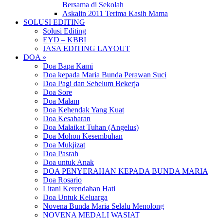
Bersama di Sekolah
Askalin 2011 Terima Kasih Mama
SOLUSI EDITING
Solusi Editing
EYD – KBBI
JASA EDITING LAYOUT
DOA »
Doa Bapa Kami
Doa kepada Maria Bunda Perawan Suci
Doa Pagi dan Sebelum Bekerja
Doa Sore
Doa Malam
Doa Kehendak Yang Kuat
Doa Kesabaran
Doa Malaikat Tuhan (Angelus)
Doa Mohon Kesembuhan
Doa Mukjizat
Doa Pasrah
Doa untuk Anak
DOA PENYERAHAN KEPADA BUNDA MARIA
Doa Rosario
Litani Kerendahan Hati
Doa Untuk Keluarga
Novena Bunda Maria Selalu Menolong
NOVENA MEDALI WASIAT