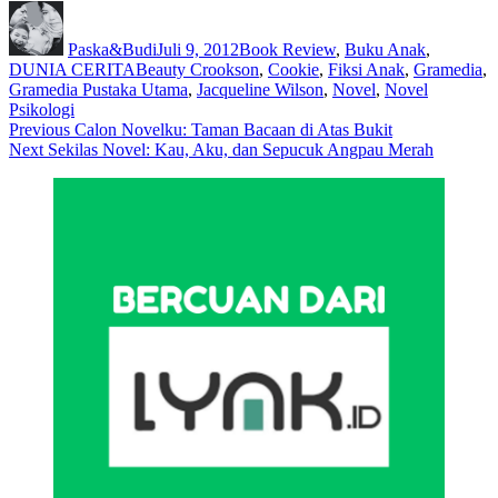
Author
Posted
Categories
on
Paska&Budi
Juli 9, 2012
Book Review
,
Buku Anak
,
Tags
DUNIA CERITA
Beauty Crookson
,
Cookie
,
Fiksi Anak
,
Gramedia
,
Gramedia Pustaka Utama
,
Jacqueline Wilson
,
Novel
,
Novel
Psikologi
Navigasi
Previous
Previous
Calon Novelku: Taman Bacaan di Atas Bukit
Next
post:
Next
Sekilas Novel: Kau, Aku, dan Sepucuk Angpau Merah
pos
post: