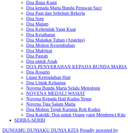
Doa Bapa Kami
Doa kepada Maria Bunda Perawan Suci
Doa Pagi dan Sebelum Bekerja
Doa Sore
Doa Malam
Doa Kehendak Yang Kuat
Doa Kesabaran
Doa Malaikat Tuhan (Angelus)
Doa Mohon Kesembuhan
Doa Mukjizat
Doa Pasrah
Doa untuk Anak
DOA PENYERAHAN KEPADA BUNDA MARIA
Doa Rosario
Litani Kerendahan Hati
Doa Untuk Keluarga
Novena Bunda Maria Selalu Menolong
NOVENA MEDALI WASIAT
Novena Kepada Hati Kudus Yesus
Novena Tiga Salam Maria
Doa Mohon Tujuh Karunia Roh Kudus
Doa Katolik: Doa untuk Orang yang Membenci Kita
SERBA-SERBI
DUNIAMU DUNIAKU DUNIA KITA
Proudly powered by