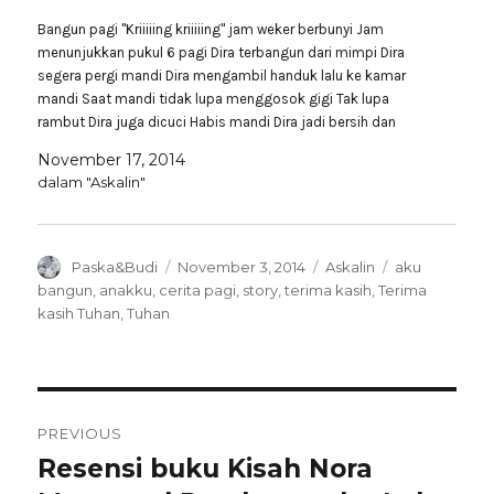
Bangun pagi "Kriiiiing kriiiiing" jam weker berbunyi Jam
menunjukkan pukul 6 pagi Dira terbangun dari mimpi Dira
segera pergi mandi Dira mengambil handuk lalu ke kamar
mandi Saat mandi tidak lupa menggosok gigi Tak lupa
rambut Dira juga dicuci Habis mandi Dira jadi bersih dan
wangi Ditulis oleh askalin
November 17, 2014
dalam "Askalin"
Author
Posted
Categories
Tags
Paska&Budi
November 3, 2014
Askalin
aku
on
bangun
,
anakku
,
cerita pagi
,
story
,
terima kasih
,
Terima
kasih Tuhan
,
Tuhan
Navigasi
PREVIOUS
pos
Resensi buku Kisah Nora
Previous