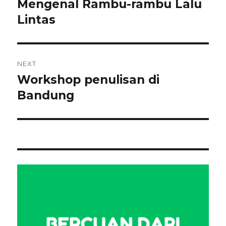
post:
Mengenal Rambu-rambu Lalu
Lintas
NEXT
Workshop penulisan di
Next
post:
Bandung