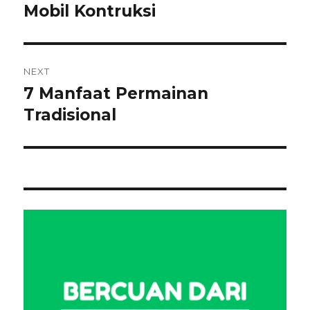
post:
Mobil Kontruksi
NEXT
7 Manfaat Permainan
Next
post:
Tradisional