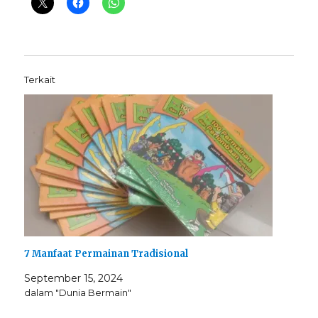
Terkait
7 Manfaat Permainan Tradisional
September 15, 2024
dalam "Dunia Bermain"