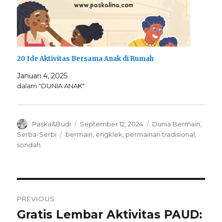
20 Ide Aktivitas Bersama Anak di Rumah
Januari 4, 2025
dalam "DUNIA ANAK"
Author
Posted
Categories
Paska&Budi
September 12, 2024
Dunia Bermain
,
on
Tags
Serba-Serbi
bermain
,
engklek
,
permainan tradisional
,
sondah
Navigasi
PREVIOUS
pos
Gratis Lembar Aktivitas PAUD:
Previous