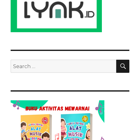
SEA
Search
for: