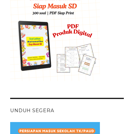
UNDUH SEGERA