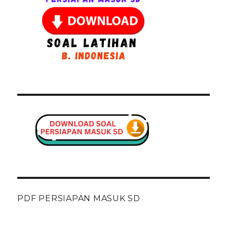
PDF PERSIAPAN MASUK SD