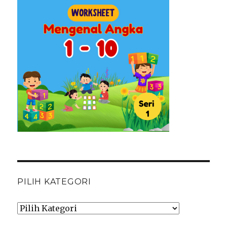
PILIH KATEGORI
Pilih
Kategori