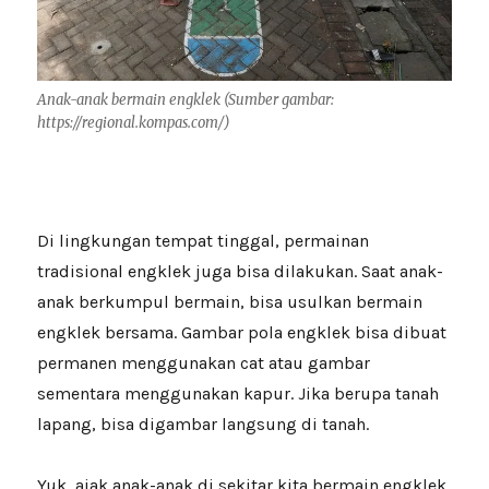
Anak-anak bermain engklek (Sumber gambar:
https://regional.kompas.com/)
Di lingkungan tempat tinggal, permainan
tradisional engklek juga bisa dilakukan. Saat anak-
anak berkumpul bermain, bisa usulkan bermain
engklek bersama. Gambar pola engklek bisa dibuat
permanen menggunakan cat atau gambar
sementara menggunakan kapur. Jika berupa tanah
lapang, bisa digambar langsung di tanah.
Yuk, ajak anak-anak di sekitar kita bermain engklek