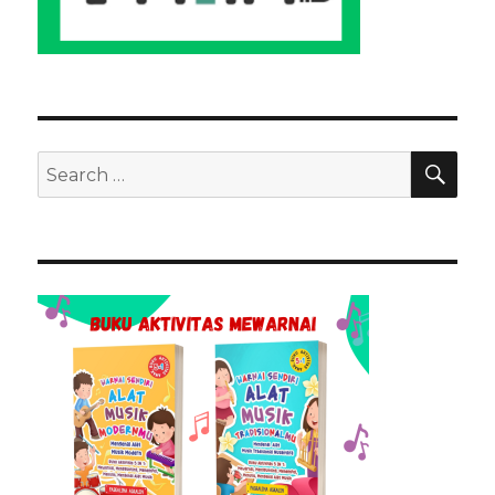
SEA
Search
for: