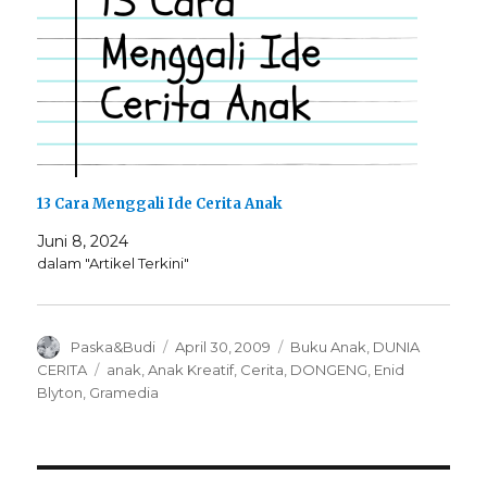
13 Cara Menggali Ide Cerita Anak
Juni 8, 2024
dalam "Artikel Terkini"
Author
Posted
Categories
Paska&Budi
April 30, 2009
Buku Anak
,
DUNIA
on
Tags
CERITA
anak
,
Anak Kreatif
,
Cerita
,
DONGENG
,
Enid
Blyton
,
Gramedia