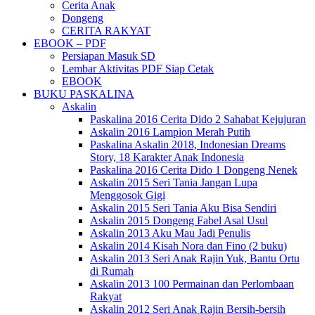
Cerita Anak
Dongeng
CERITA RAKYAT
EBOOK – PDF
Persiapan Masuk SD
Lembar Aktivitas PDF Siap Cetak
EBOOK
BUKU PASKALINA
Askalin
Paskalina 2016 Cerita Dido 2 Sahabat Kejujuran
Askalin 2016 Lampion Merah Putih
Paskalina Askalin 2018, Indonesian Dreams
Story, 18 Karakter Anak Indonesia
Paskalina 2016 Cerita Dido 1 Dongeng Nenek
Askalin 2015 Seri Tania Jangan Lupa
Menggosok Gigi
Askalin 2015 Seri Tania Aku Bisa Sendiri
Askalin 2015 Dongeng Fabel Asal Usul
Askalin 2013 Aku Mau Jadi Penulis
Askalin 2014 Kisah Nora dan Fino (2 buku)
Askalin 2013 Seri Anak Rajin Yuk, Bantu Ortu
di Rumah
Askalin 2013 100 Permainan dan Perlombaan
Rakyat
Askalin 2012 Seri Anak Rajin Bersih-bersih