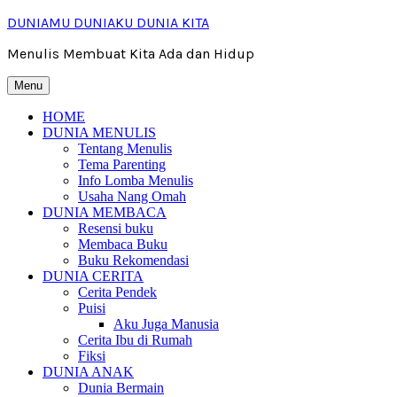
Skip
DUNIAMU DUNIAKU DUNIA KITA
to
content
Menulis Membuat Kita Ada dan Hidup
Menu
HOME
DUNIA MENULIS
Tentang Menulis
Tema Parenting
Info Lomba Menulis
Usaha Nang Omah
DUNIA MEMBACA
Resensi buku
Membaca Buku
Buku Rekomendasi
DUNIA CERITA
Cerita Pendek
Puisi
Aku Juga Manusia
Cerita Ibu di Rumah
Fiksi
DUNIA ANAK
Dunia Bermain