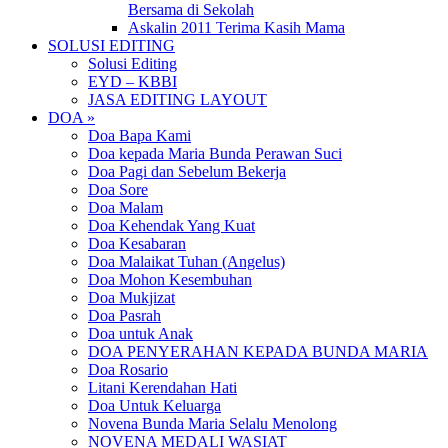
Bersama di Sekolah
Askalin 2011 Terima Kasih Mama
SOLUSI EDITING
Solusi Editing
EYD – KBBI
JASA EDITING LAYOUT
DOA »
Doa Bapa Kami
Doa kepada Maria Bunda Perawan Suci
Doa Pagi dan Sebelum Bekerja
Doa Sore
Doa Malam
Doa Kehendak Yang Kuat
Doa Kesabaran
Doa Malaikat Tuhan (Angelus)
Doa Mohon Kesembuhan
Doa Mukjizat
Doa Pasrah
Doa untuk Anak
DOA PENYERAHAN KEPADA BUNDA MARIA
Doa Rosario
Litani Kerendahan Hati
Doa Untuk Keluarga
Novena Bunda Maria Selalu Menolong
NOVENA MEDALI WASIAT