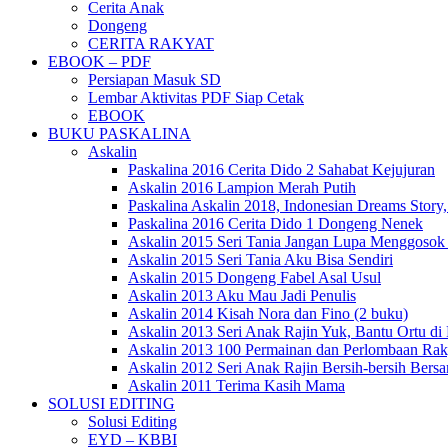
Cerita Anak
Dongeng
CERITA RAKYAT
EBOOK – PDF
Persiapan Masuk SD
Lembar Aktivitas PDF Siap Cetak
EBOOK
BUKU PASKALINA
Askalin
Paskalina 2016 Cerita Dido 2 Sahabat Kejujuran
Askalin 2016 Lampion Merah Putih
Paskalina Askalin 2018, Indonesian Dreams Story
Paskalina 2016 Cerita Dido 1 Dongeng Nenek
Askalin 2015 Seri Tania Jangan Lupa Menggosok
Askalin 2015 Seri Tania Aku Bisa Sendiri
Askalin 2015 Dongeng Fabel Asal Usul
Askalin 2013 Aku Mau Jadi Penulis
Askalin 2014 Kisah Nora dan Fino (2 buku)
Askalin 2013 Seri Anak Rajin Yuk, Bantu Ortu d
Askalin 2013 100 Permainan dan Perlombaan Rak
Askalin 2012 Seri Anak Rajin Bersih-bersih Bers
Askalin 2011 Terima Kasih Mama
SOLUSI EDITING
Solusi Editing
EYD – KBBI