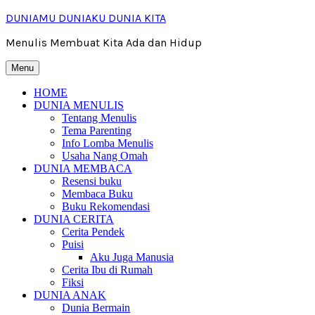
Skip
DUNIAMU DUNIAKU DUNIA KITA
to
content
Menulis Membuat Kita Ada dan Hidup
Menu
HOME
DUNIA MENULIS
Tentang Menulis
Tema Parenting
Info Lomba Menulis
Usaha Nang Omah
DUNIA MEMBACA
Resensi buku
Membaca Buku
Buku Rekomendasi
DUNIA CERITA
Cerita Pendek
Puisi
Aku Juga Manusia
Cerita Ibu di Rumah
Fiksi
DUNIA ANAK
Dunia Bermain