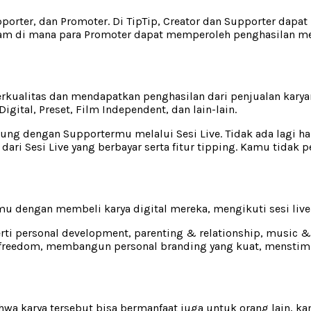
upporter, dan Promoter. Di TipTip, Creator dan Supporter da
gram di mana para Promoter dapat memperoleh penghasilan mel
erkualitas dan mendapatkan penghasilan dari penjualan kary
igital, Preset, Film Independent, dan lain-lain.
angsung dengan Supportermu melalui Sesi Live. Tidak ada lagi
ri Sesi Live yang berbayar serta fitur tipping. Kamu tidak p
tmu dengan membeli karya digital mereka, mengikuti sesi li
i personal development, parenting & relationship, music & e
l freedom, membangun personal branding yang kuat, menstimu
hwa karya tersebut bisa bermanfaat juga untuk orang lain, k