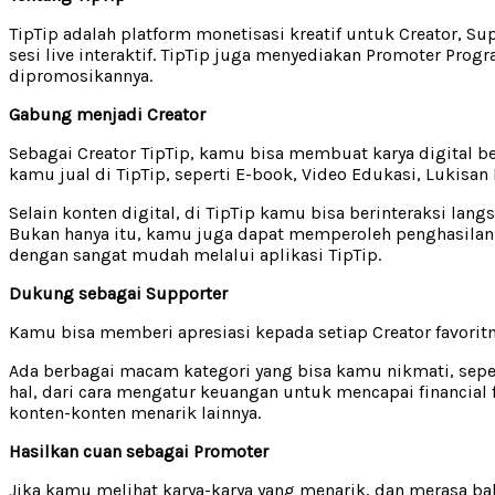
TipTip adalah platform monetisasi kreatif untuk Creator, S
sesi live interaktif. TipTip juga menyediakan Promoter Pro
dipromosikannya.
Gabung menjadi Creator
Sebagai Creator TipTip, kamu bisa membuat karya digital b
kamu jual di TipTip, seperti E-book, Video Edukasi, Lukisan D
Selain konten digital, di TipTip kamu bisa berinteraksi l
Bukan hanya itu, kamu juga dapat memperoleh penghasilan da
dengan sangat mudah melalui aplikasi TipTip.
Dukung sebagai Supporter
Kamu bisa memberi apresiasi kepada setiap Creator favori
Ada berbagai macam kategori yang bisa kamu nikmati, sepert
hal, dari cara mengatur keuangan untuk mencapai financia
konten-konten menarik lainnya.
Hasilkan cuan sebagai Promoter
Jika kamu melihat karya-karya yang menarik, dan merasa ba