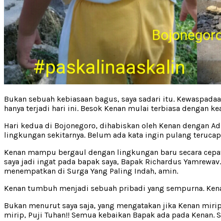
Bukan sebuah kebiasaan bagus, saya sadari itu. Kewaspadaan 
hanya terjadi hari ini. Besok Kenan mulai terbiasa dengan ke
Hari kedua di Bojonegoro, dihabiskan oleh Kenan dengan A
lingkungan sekitarnya. Belum ada kata ingin pulang terucap d
Kenan mampu bergaul dengan lingkungan baru secara cepat. 
saya jadi ingat pada bapak saya, Bapak Richardus Yamrewav.
menempatkan di Surga Yang Paling Indah, amin.
Kenan tumbuh menjadi sebuah pribadi yang sempurna. Kena
Bukan menurut saya saja, yang mengatakan jika Kenan miri
mirip, Puji Tuhan!! Semua kebaikan Bapak ada pada Kenan. 