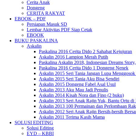
Cerita Anak
Dongeng
CERITA RAKYAT
EBOOK – PDF
Persiapan Masuk SD
Lembar Aktivitas PDF Siap Cetak
EBOOK
BUKU PASKALINA
Askalin
Paskalina 2016 Cerita Dido 2 Sahabat Kejujuran
Askalin 2016 Lampion Merah Putih
Paskalina Askalin 2018, Indonesian Dreams Story
Paskalina 2016 Cerita Dido 1 Dongeng Nenek
Askalin 2015 Seri Tania Jangan Lupa Menggosok
Askalin 2015 Seri Tania Aku Bisa Sendiri
Askalin 2015 Dongeng Fabel Asal Usul
Askalin 2013 Aku Mau Jadi Penulis
Askalin 2014 Kisah Nora dan Fino (2 buku)
Askalin 2013 Seri Anak Rajin Yuk, Bantu Ortu d
Askalin 2013 100 Permainan dan Perlombaan Rak
Askalin 2012 Seri Anak Rajin Bersih-bersih Bers
Askalin 2011 Terima Kasih Mama
SOLUSI EDITING
Solusi Editing
EYD – KBBI