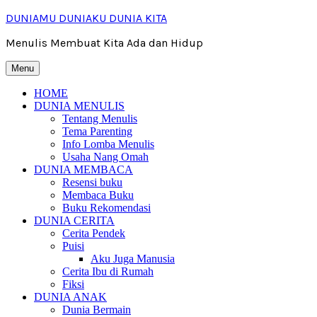
Skip
DUNIAMU DUNIAKU DUNIA KITA
to
content
Menulis Membuat Kita Ada dan Hidup
Menu
HOME
DUNIA MENULIS
Tentang Menulis
Tema Parenting
Info Lomba Menulis
Usaha Nang Omah
DUNIA MEMBACA
Resensi buku
Membaca Buku
Buku Rekomendasi
DUNIA CERITA
Cerita Pendek
Puisi
Aku Juga Manusia
Cerita Ibu di Rumah
Fiksi
DUNIA ANAK
Dunia Bermain