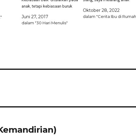
anak, tetapi kebiasaan buruk
untuk main ke rumah temann
Oktober 28, 2022
patut dihilangkan supaya anak
atau tetangga. Nanti dikiranya
Juni 27, 2017
dalam "Cerita Ibu di Rumah
"
tidak ikut-ikutan. Orangtua bisa
mau minta makan siang🤭. Ata
dalam "30 Hari Menulis"
saja menasihati anak tidak
membuat orangtua temannya
boleh ini dan itu. Namun
tidak bisa makan dengan
orangtua lupa menasihati
tenang, orang Jawa bilang
dirinya sendiri. Inilah 10
pekewuh. Bisa…
kebiasaan yang harus hindari
supaya tidak…
(Kemandirian)