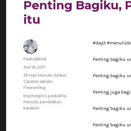
Penting Bagiku, 
itu
​#day3 #menulisb
Author
Paska&Budi
Penting bagiku u
Posted
Juni 18, 2017
on
Categories
30 Hari Menulis
,
Artikel
,
Penting bagiku u
Catatan askalin
,
Freewriting
Penting juga bag
Tags
bojonegoro
,
paskalina
menulis
,
pendidikan
karakter
Penting bagiku u
Penting bagiku u