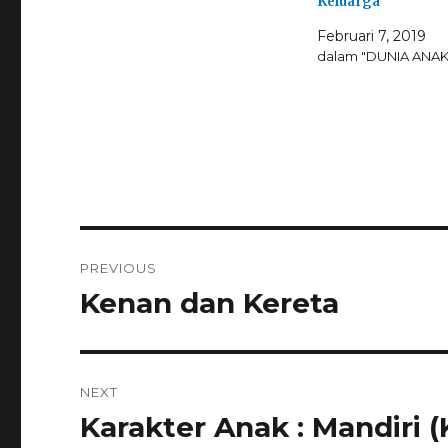
Keluarga
Februari 7, 2019
dalam "DUNIA ANAK
Navigasi
PREVIOUS
pos
Kenan dan Kereta
Previous
post:
NEXT
Karakter Anak : Mandiri 
Next