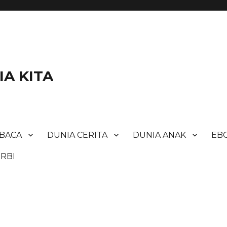
A KITA
BACA
DUNIA CERITA
DUNIA ANAK
EBO
RBI