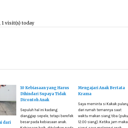
 1 visit(s) today
​10 Kebiasaan yang Harus
Mengajari Anak Bertata
Dihindari Supaya Tidak
Krama
Dicontoh Anak
Saya meminta si Kakak pulan
Sepuluh hal ini kadang
dari rumah temannya saat
dianggap sepele, tetapi berefek
waktu makan siang tiba (puku
besar pada kebiasaan anak.
12.00 siang). Ketika jam maka
i dari
Kebiasaan baik ditularkan pada
siang, saya melarang anak