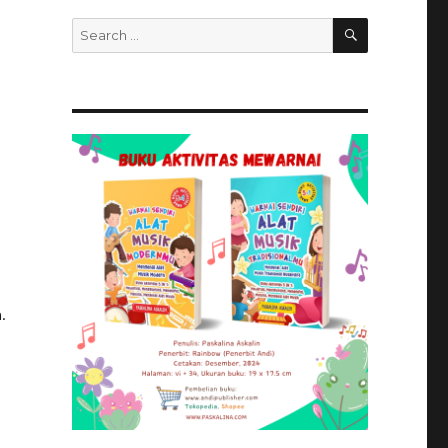
SEARCH
Search
for:
.