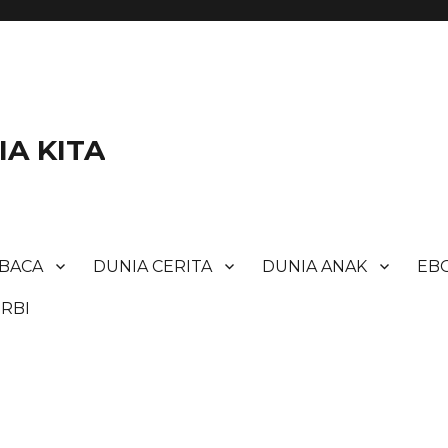
A KITA
BACA
DUNIA CERITA
DUNIA ANAK
EBO
RBI