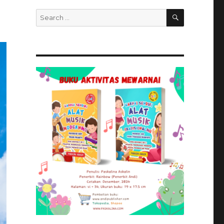
SEARCH
Search
for: