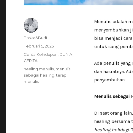
Menulis adalah me
menyembuhkan ji
Author
Paska&Budi
bisa menjadi cara
Posted
Februari 5, 2025
untuk sang pemb
on
Categories
Cerita Kehidupan
,
DUNIA
CERITA
Ada penulis yang 
Tags
healing menulis
,
menulis
dan hasratnya.
Ada
sebagai healing
,
terapi
penyembuhan.
menulis
Menulis sebagai 
Di saat orang lai
healing bersama t
healing holiday
).