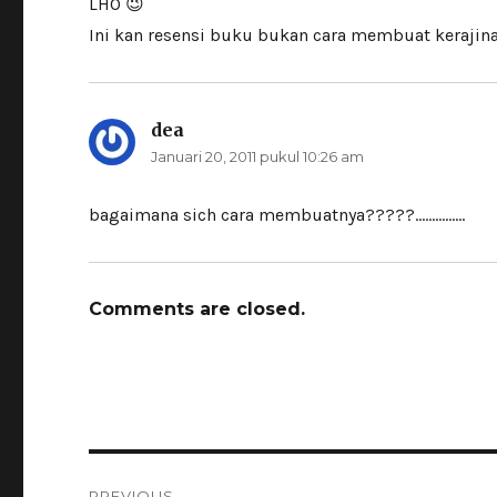
LHO 😉
Ini kan resensi buku bukan cara membuat kerajina
dea
berkata:
Januari 20, 2011 pukul 10:26 am
bagaimana sich cara membuatnya?????……………
Comments are closed.
Navigasi
PREVIOUS