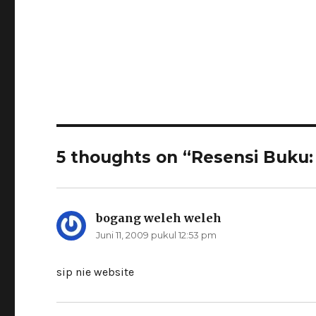
5 thoughts on “Resensi Buku
bogang weleh weleh
berkata:
Juni 11, 2009 pukul 12:53 pm
sip nie website