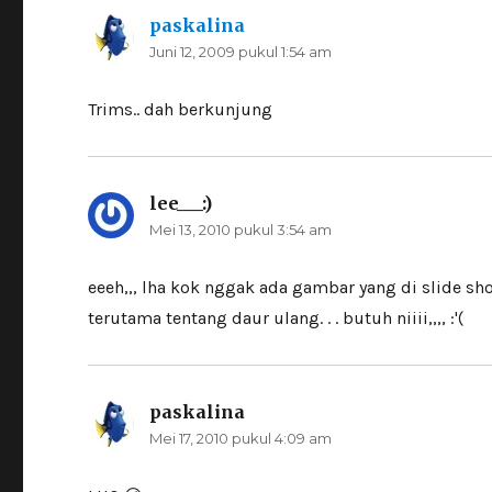
paskalina
berkata:
Juni 12, 2009 pukul 1:54 am
Trims.. dah berkunjung
lee___:)
berkata:
Mei 13, 2010 pukul 3:54 am
eeeh,,, lha kok nggak ada gambar yang di slide 
terutama tentang daur ulang. . . butuh niiii,,,, :'(
paskalina
berkata:
Mei 17, 2010 pukul 4:09 am