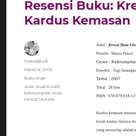
Resensi Buku: Kr
Kardus Kemasan
Judul
:
Kreasi Daur Ul
Penulis
:
Hanna Paluzi
Author
Paska&Budi
Genre
:
Keterampila
Posted
Maret 14, 2009
Penerbit
:
Tiga Serangk
on
Categories
Buku Anak
Terbit
:
2007
Tags
anak
,
Anak Kreatif
,
Tebal
: 28 hlm
Keterampilan Anak
,
ISBN
: 978-979-018-12
PENGETAHUAN
Kardus kemasan minuman
kotak kardus lainnya da
yang menyulap adalah 