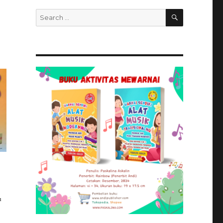
SEARCH
Search
for:
u