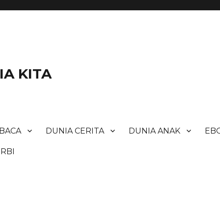
A KITA
BACA
DUNIA CERITA
DUNIA ANAK
EBO
RBI