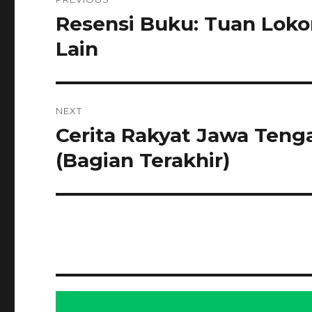
pos
Resensi Buku: Tuan Lok
Previous
post:
Lain
NEXT
Cerita Rakyat Jawa Teng
Next
post:
(Bagian Terakhir)