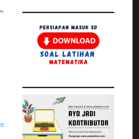
in
om