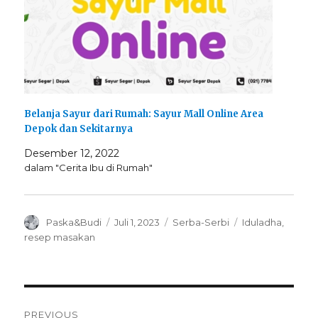
Belanja Sayur dari Rumah: Sayur Mall Online Area
Depok dan Sekitarnya
Desember 12, 2022
dalam "Cerita Ibu di Rumah"
Author
Posted
Categories
Tags
Paska&Budi
Juli 1, 2023
Serba-Serbi
Iduladha
,
on
resep masakan
Navigasi
PREVIOUS