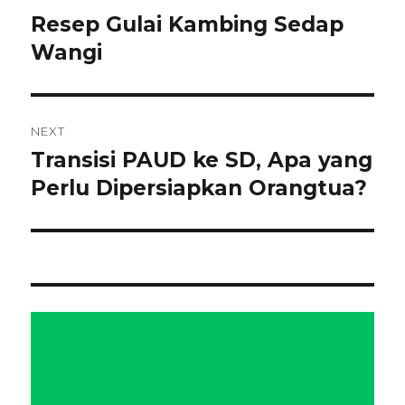
pos
Resep Gulai Kambing Sedap
Previous
post:
Wangi
NEXT
Transisi PAUD ke SD, Apa yang
Next
post:
Perlu Dipersiapkan Orangtua?