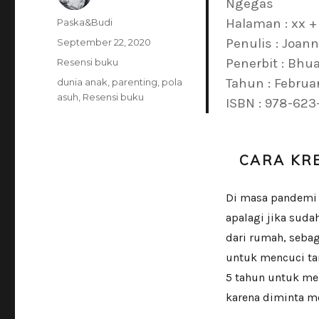
Ngegas
Author
Halaman : xx +
Paska&Budi
Posted
Penulis : Joann
September 22, 2020
on
Categories
Penerbit : Bhu
Resensi buku
Tags
Tahun : Februa
dunia anak
,
parenting
,
pola
asuh
,
Resensi buku
ISBN : 978-623
CARA KR
Di masa pandemi C
apalagi jika sud
dari rumah, seba
untuk mencuci ta
5 tahun untuk me
karena diminta me