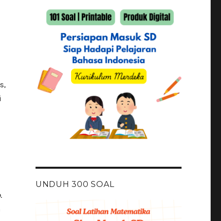
s,
i
UNDUH 300 SOAL
p
.
h