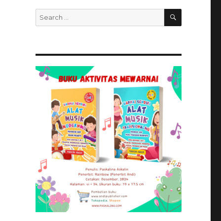
SEARCH
Search
for: