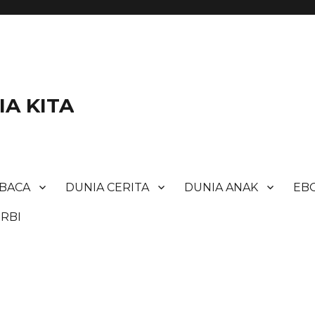
A KITA
BACA
DUNIA CERITA
DUNIA ANAK
EBO
RBI