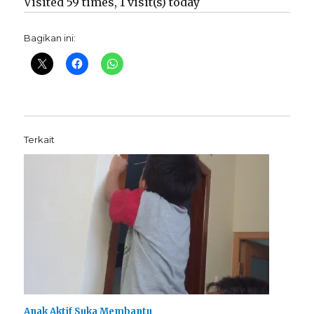
Visited 59 times, 1 visit(s) today
Bagikan ini:
Terkait
Anak Aktif Suka Membantu