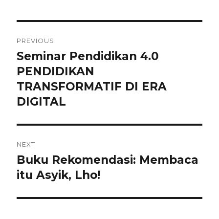
Navigasi
PREVIOUS
pos
Seminar Pendidikan 4.0
Previous
post:
PENDIDIKAN
TRANSFORMATIF DI ERA
DIGITAL
NEXT
Buku Rekomendasi: Membaca
Next
post:
itu Asyik, Lho!