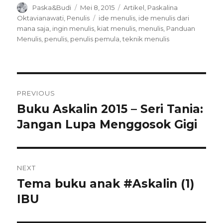
Author
Posted
Categories
Paska&Budi
Mei 8, 2015
Artikel
,
Paskalina
on
Tags
Oktavianawati
,
Penulis
ide menulis
,
ide menulis dari
mana saja
,
ingin menulis
,
kiat menulis
,
menulis
,
Panduan
Menulis
,
penulis
,
penulis pemula
,
teknik menulis
Navigasi
PREVIOUS
pos
Buku Askalin 2015 – Seri Tania:
Previous
post:
Jangan Lupa Menggosok Gigi
NEXT
Tema buku anak #Askalin (1)
Next
post:
IBU